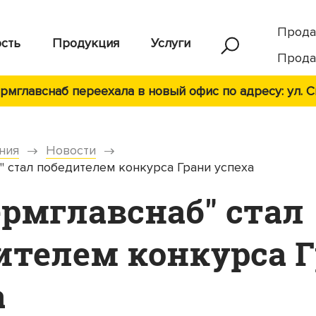
Прода
сть
Продукция
Услуги
Прода
мглавснаб переехала в новый офис по адресу: ул. С
ния
Новости
" стал победителем конкурса Грани успеха
ермглавснаб" стал
ителем конкурса 
а