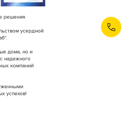
е решения.
ельством усердной
б".
е дома, но и
ус надежного
ьных компаний
луженными
х успехов!