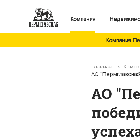
Компания
Недвижимо
Компания Пер
Главная
Компа
АО "Пермглавснаб
АО "П
побед
успех