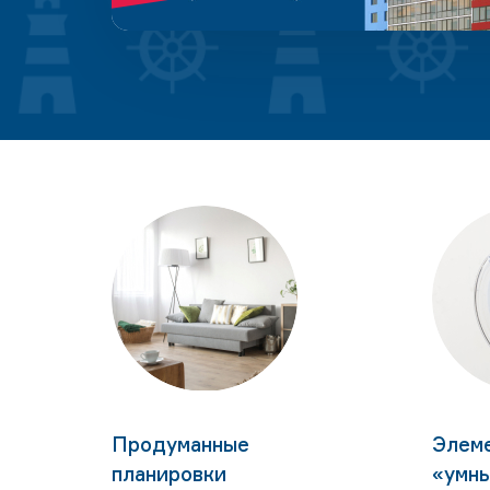
Продуманные
Элем
планировки
«умн