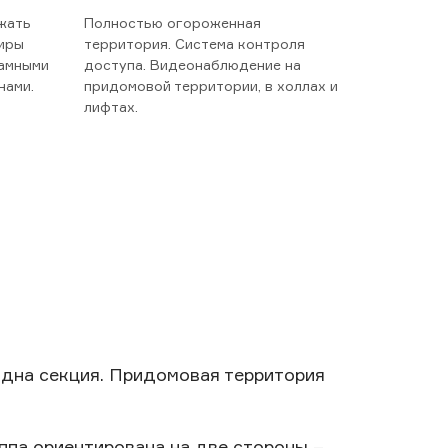
жать
Полностью огороженная
тиры
территория. Система контроля
рамными
доступа. Видеонаблюдение на
нами.
придомовой территории, в холлах и
лифтах.
Одна секция. Придомовая территория
ппа ориентирована на две стороны –