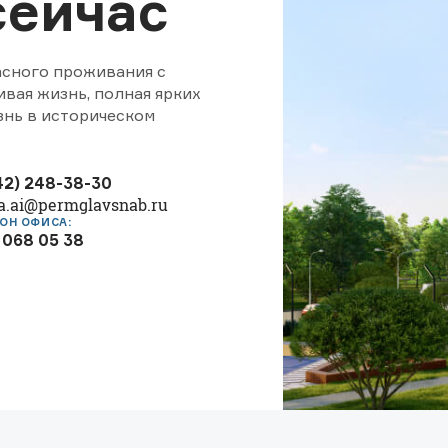
сейчас
асного проживания с
вая жизнь, полная ярких
знь в историческом
42) 248-38-30
a.ai@permglavsnab.ru
ОН ОФИСА:
 068 05 38