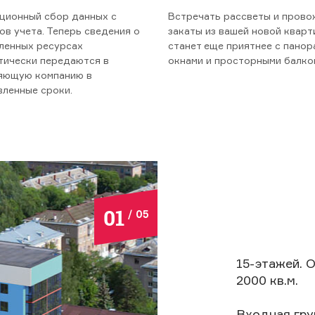
ционный сбор данных с
Встречать рассветы и прово
в учета. Теперь сведения о
закаты из вашей новой квар
ленных ресурсах
станет еще приятнее с пано
тически передаются в
окнами и просторными балко
яющую компанию в
вленные сроки.
01
/
05
15-этажей. 
2000 кв.м.
Входная гру