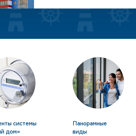
енты системы
Панорамные
ый дом»
виды