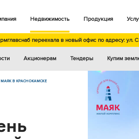
мпания
Недвижимость
Продукция
Услу
мглавснаб переехала в новый офис по адресу: ул. С
ости
Акционерам
Тендеры
Купим земл
 МАЯК В КРАСНОКАМСКЕ
ень