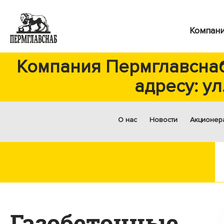
Компан
Компания Пермглавснаб
адресу: ул
О нас
Новости
Акционер
Газобетонные