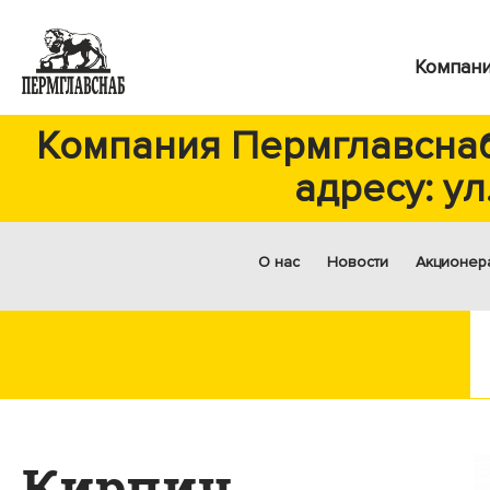
Компан
Компания Пермглавснаб
адресу: ул
О нас
Новости
Акционер
Кирпич