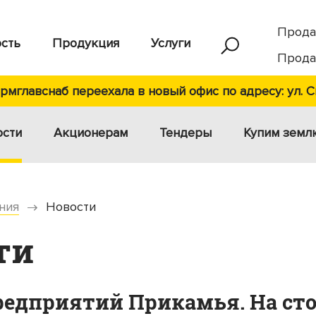
Прода
сть
Продукция
Услуги
Прода
мглавснаб переехала в новый офис по адресу: ул. С
ости
Акционерам
Тендеры
Купим земл
ния
Новости
ти
редприятий Прикамья. На ст